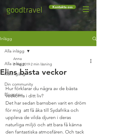
Kontakta oss
Inlägg
Alla inlägg
Anna
Alla inlägg
2 maj 2019
2 min läsning
Elins bästa veckor
Kom igång
Din community
Hur förklarar du några av de bästa 
Bloggtips
veckorna i ditt liv? 
Det har sedan barnsben varit en dröm 
för mig  att få åka till Sydafrika och 
uppleva de vilda djuren i deras 
naturliga miljö och att bara få känna 
den fantastiska atmosfären. Och tack 