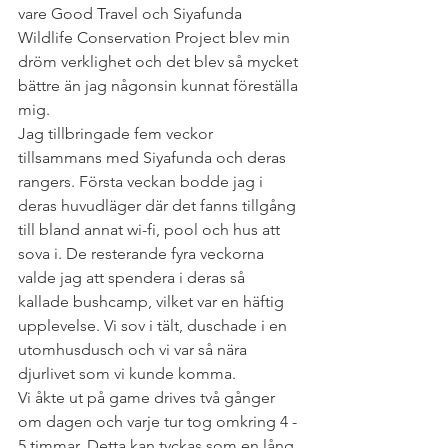
vare Good Travel och Siyafunda 
Wildlife Conservation Project blev min 
dröm verklighet och det blev så mycket 
bättre än jag någonsin kunnat föreställa 
mig. 
Jag tillbringade fem veckor 
tillsammans med Siyafunda och deras 
rangers. Första veckan bodde jag i 
deras huvudläger där det fanns tillgång 
till bland annat wi-fi, pool och hus att 
sova i. De resterande fyra veckorna 
valde jag att spendera i deras så 
kallade bushcamp, vilket var en häftig 
upplevelse. Vi sov i tält, duschade i en 
utomhusdusch och vi var så nära 
djurlivet som vi kunde komma. 
Vi åkte ut på game drives två gånger 
om dagen och varje tur tog omkring 4 - 
5 timmar. Detta kan tyckas som en lång 